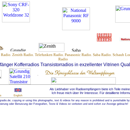
 Radio.
Zenith Radio. Telefunken Radio. Panasonic Radio. Saba Radio. Schaub Lor
Radio
nger Kofferradios Transistorradios in exzellenter Vitrinen Qual
Als Liebhaber von Radioempfängern biete ich Teile mein
Ich freue mich über Ihr Interesse. Für detaillierte Infor
s
English
radio.de; copying or using this photographs, text & videos for any reason is prohibited and is punishable by
ierung oder Benutzung der Fotografien, Texte & Videos ist verboten und wird sofort zur Anzeige gebracht!