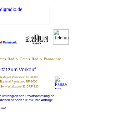
enz Radio. Graetz Radio. Panasonic
ität zum Verkauf
N
ational Panasonic RF-8000
N
ational Panasonic RF-9000
S
ony Worldzone 32 CRF-320
er umfangreichen Privatsammlung an.
mationen senden Sie mir Ihre Anfrage.
 law!